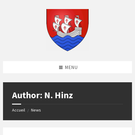
Skip
Skip
Skip
to
to
to
content
left
footer
sidebar
MENU
Author: N. Hinz
Accueil
News
/