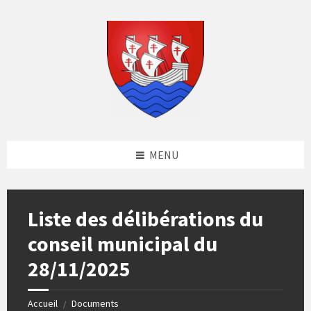
Skip
Skip
Skip
to
to
to
content
left
footer
sidebar
MENU
Liste des délibérations du
conseil municipal du
28/11/2025
Accueil
Documents
/