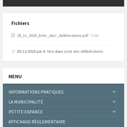
Fichiers
File
28_11_2025_liste-_des-_deliberations.pdf
73 kB
size:
05/12/2025
par
N. Hinz
dans
Liste des délibérations
MENU
INFORMATIONS PRATIQUES
LA MUNICIPALITÉ
PETITE ENFANCE
AFFICHAGE RÈGLEMENTAIRE